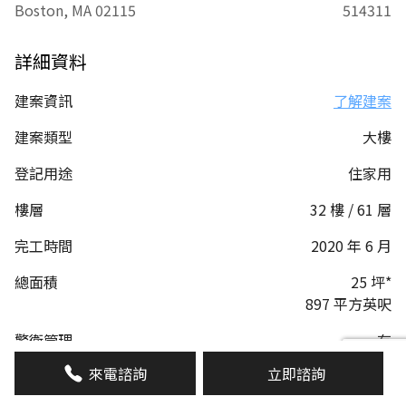
Boston, MA 02115
514311
詳細資料
建案資訊
了解建案
建案類型
大樓
登記用途
住家用
樓層
32 樓 / 61 層
完工時間
2020 年 6 月
總面積
25 坪*
897 平方英呎
警衛管理
有
來電諮詢
立即諮詢
管理費
1779