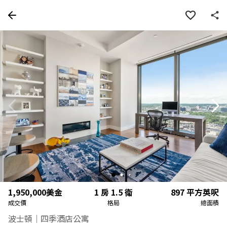
房屋資訊
詳細資料
物件特色
周邊
1,950,000
美金
1 房 1.5 衛
897
平方英呎
成交價
格局
總面積
波士頓｜四季酒店公寓