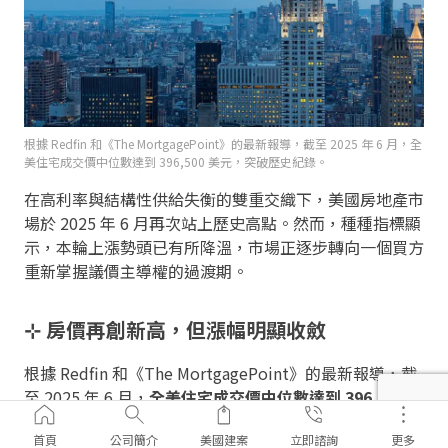
根據 Redfin 和《The MortgagePoint》的最新報導，截至 2025 年 6 月，全
美住宅成交價中位數達到 396,500 美元，突破歷史紀錄。
在高利率與結構性供給失衡的雙重交織下，美國房地產市
場於 2025 年 6 月再次站上歷史高點。然而，種種指標顯
示，本輪上漲勢頭已有所降溫，市場正逐步轉向一個買方
重新掌握議價主導權的過渡期。
⊹ 房價再創新高，但漲幅明顯收斂
根據 Redfin 和《The MortgagePoint》的最新報導，截
至 2025 年 6 月，
全美住宅成交價中位數達到 396,500
美元
，突破歷史紀錄。房價持續上漲，但年增率已從年初
首頁
公司簡介
美國建案
立即諮詢
更多
的 5% 放緩至僅約 1%。