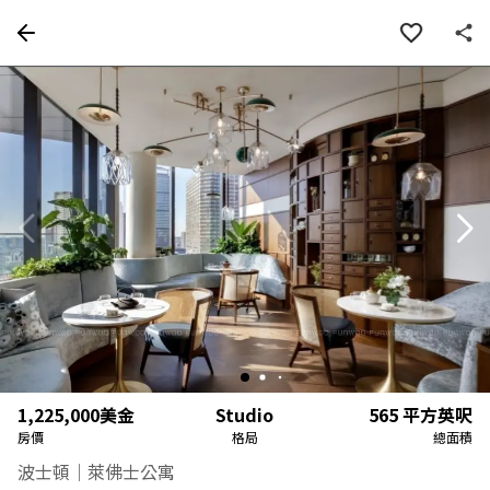
房屋資訊
詳細資料
物件特色
周邊
1,225,000
美金
Studio
565
平方英呎
房價
格局
總面積
波士頓｜萊佛士公寓