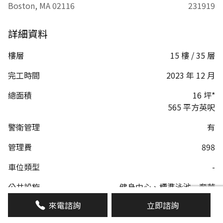
Boston, MA 02116
231919
詳細資料
樓層
15 樓 / 35 層
完工時間
2023 年 12 月
總面積
16 坪*
565 平方英呎
警衛管理
有
管理費
898
車位類型
-
公共設施
健身中心、標準泳池、奢華
水療中心、圖書館、秘密花
來電諮詢
立即諮詢
園、茶室