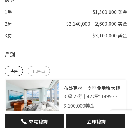
1房
$1,300,000 美金
2房
$2,140,000 ~ 2,600,000 美金
3房
$3,100,000 美金
戶別
待售
已售出
布魯克林｜學區免地稅大樓
3 房 2 衛
｜
42 坪* 1499 平
方英呎
｜
59樓
3,100,000
美金
來電諮詢
立即諮詢
布魯克林｜學區免地稅大樓