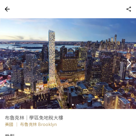
布魯克林｜學區免地稅大樓
美國
｜
布魯克林 Brooklyn
房型