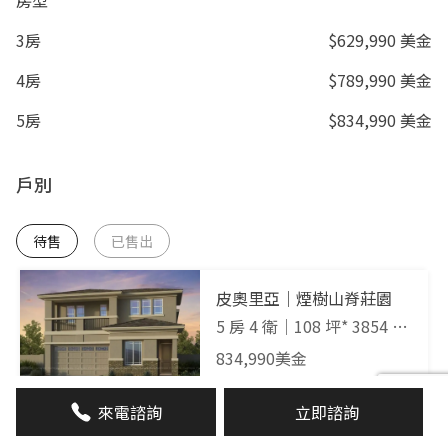
3房
$629,990 美金
4房
$789,990 美金
5房
$834,990 美金
戶別
待售
已售出
皮奧里亞｜煙樹山脊莊園
5 房 4 衛
｜
108 坪* 3854 平
方英呎
｜
2樓
834,990
美金
來電諮詢
立即諮詢
皮奧里亞｜煙樹山脊莊園