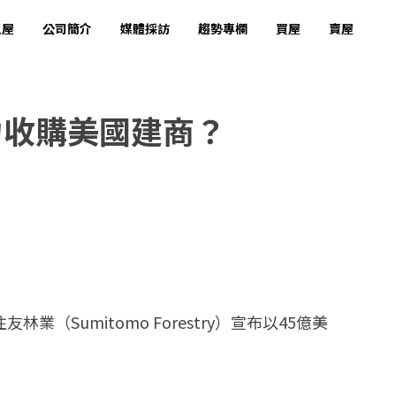
租屋
公司簡介
媒體採訪
趨勢專欄
買屋
賣屋
力收購美國建商？
umitomo Forestry）宣布以45億美