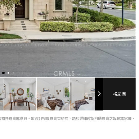
格局圖
該物件買賣或贈與。於簽訂相關買賣契約前，請您詳細確認附隨買賣之設備或家飾、