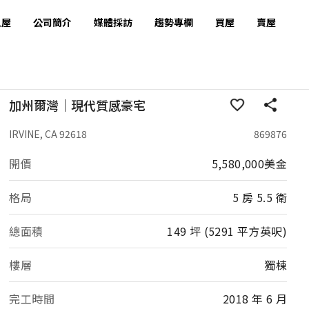
租屋
公司簡介
媒體採訪
趨勢專欄
買屋
賣屋
加州爾灣｜現代質感豪宅
IRVINE, CA 92618
869876
開價
5,580,000美金
格局
5 房 5.5 衛
總面積
149 坪 (5291 平方英呎)
樓層
獨棟
完工時間
2018 年 6 月