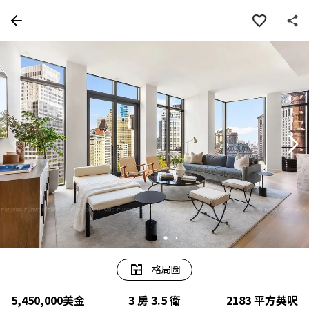
房屋資訊
詳細資料
物件特色
周邊
格局圖
5,450,000
美金
3 房 3.5 衛
2183
平方英呎