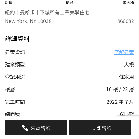
房價
格局
總面積
紐約市曼哈頓｜下城稀有工業美學住宅
New York, NY 10038
866082
詳細資料
建案資訊
了解建案
建案類型
大樓
登記用途
住家用
樓層
16 樓 / 23 層
完工時間
2022 年 7 月
總面積
61 坪*
2183 平方英呎
來電諮詢
立即諮詢
警衛管理
有