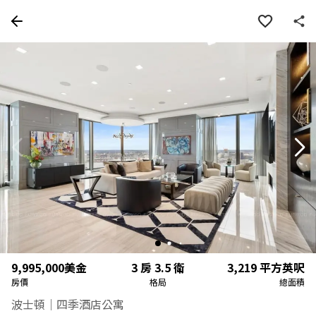
房屋資訊
詳細資料
物件特色
周邊
9,995,000
美金
3 房 3.5 衛
3,219
平方英呎
房價
格局
總面積
波士頓｜四季酒店公寓