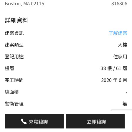
Boston, MA 02115
816806
詳細資料
建案資訊
了解建案
建案類型
大樓
登記用途
住家用
樓層
38 樓 / 61 層
完工時間
2020 年 6 月
總面積
-
警衛管理
無
管理費
8,253
來電諮詢
立即諮詢
車位類型
-