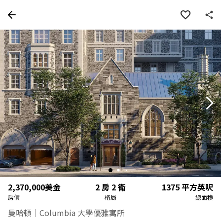
房屋資訊
詳細資料
物件特色
周邊
2,370,000
美金
2 房 2 衛
1375
平方英呎
房價
格局
總面積
曼哈頓｜Columbia 大學優雅寓所