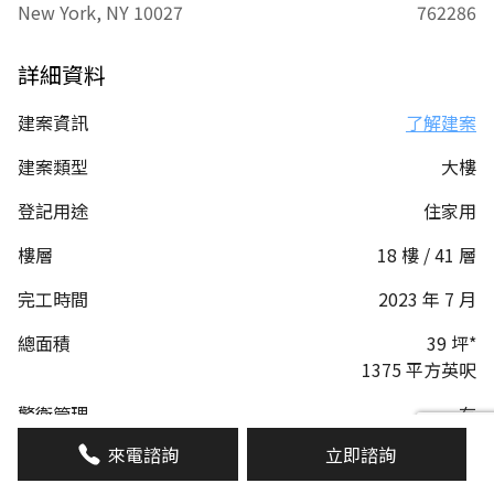
New York, NY 10027
762286
詳細資料
建案資訊
了解建案
建案類型
大樓
登記用途
住家用
樓層
18 樓 / 41 層
完工時間
2023 年 7 月
總面積
39 坪*
1375 平方英呎
警衛管理
有
來電諮詢
立即諮詢
管理費
1970