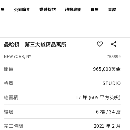
租屋
公司簡介
媒體採訪
趨勢專欄
買屋
賣屋
曼哈頓｜第三大道精品寓所
NEW YORK, NY
755899
開價
965,000美金
格局
STUDIO
總面積
17 坪 (605 平方英呎)
樓層
6 樓 / 34 層
完工時間
2021 年 2 月