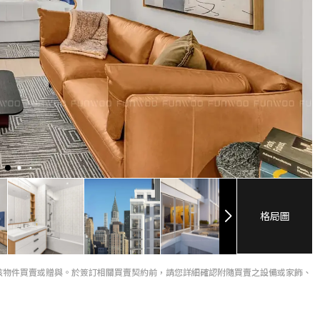
格局圖
該物件買賣或贈與。於簽訂相關買賣契約前，請您詳細確認附隨買賣之設備或家飾、