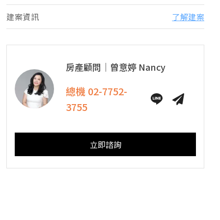
建案資訊
了解建案
房產顧問｜
曾意婷
Nancy
總機
02-7752-
3755
立即諮詢