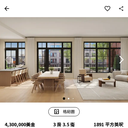
房屋資訊
詳細資料
物件特色
周邊
格局圖
4,300,000
美金
3 房 3.5 衛
1891
平方英呎