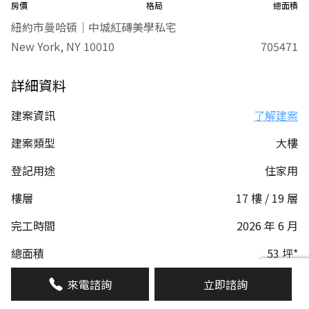
房價
格局
總面積
紐約市曼哈頓｜中城紅磚美學私宅
New York, NY 10010
705471
詳細資料
建案資訊
了解建案
建案類型
大樓
登記用途
住家用
樓層
17 樓 / 19 層
完工時間
2026 年 6 月
總面積
53 坪*
1891 平方英呎
來電諮詢
立即諮詢
警衛管理
有