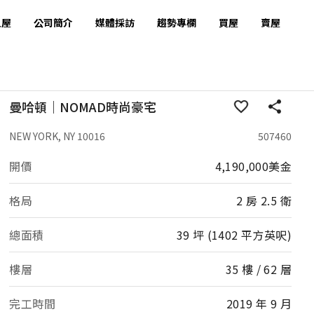
租屋
公司簡介
媒體採訪
趨勢專欄
買屋
賣屋
曼哈頓｜NOMAD時尚豪宅
NEW YORK, NY 10016
507460
開價
4,190,000美金
格局
2 房 2.5 衛
總面積
39 坪 (1402 平方英呎)
樓層
35 樓 / 62 層
完工時間
2019 年 9 月