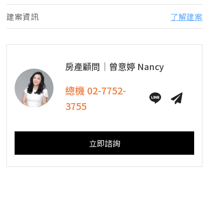
建案資訊
了解建案
房產顧問｜
曾意婷
Nancy
總機
02-7752-
3755
立即諮詢