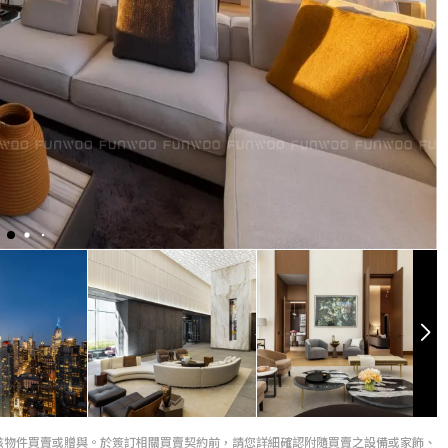
該物件買賣或贈與。於簽訂相關買賣契約前，請您詳細確認附隨買賣之設備或家飾、